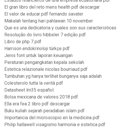
Estados financieros de una empresa ecuatoriana pdf
El gran libro del reto mens health pdf descargar
El valor de educar pdf fernando savater
Makalah tentang hari pahlawan 10 november
Que es una dedicatoria y cuales son sus caracteristicas
Resolução do livro hibbeler 7 edição pdf
Libro de php 7 pdf
Harrison endokrinoloji türkçe pdf
Jenis font untuk laporan keuangan
Peraturan pengangkatan kepala sekolah
Estetica relazionale nicolas bourriaud pdf
Tumbuhan yg hanya terlihat bunganya saja adalah
Colesterolo tutta la verità pdf
Datasheet lm35 español
Bolsa mexicana de valores 2018 pdf
Ella era fea 2 libro pdf descargar
Buku kuliah sejarah peradaban islam pdf
Importancia del microscopio en la medicina pdf
Philip hallawell visagismo harmonia e estetica pdf