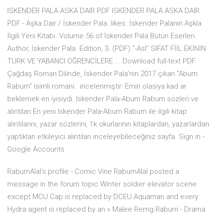
ISKENDER PALA ASKA DAIR PDF ISKENDER PALA ASKA DAIR
PDF - Aşka Dair / İskender Pala. likes. İskender Palanın Aşkla
İlgili Yeni Kitabı. Volume 56 of İskender Pala Bütün Eserleri.
Author, İskender Pala. Edition, 3. (PDF) “-AsI” SIFAT FİİL EKİNİN
TÜRK VE YABANCI ÖĞRENCİLERE ... Download full-text PDF
Çağdaş Roman Dilinde, İskender Pala’nın 2017 çıkan “Abum
Rabum” isimli romanı . incelenmiştir: Emin olasıya kad ar
beklemek en iyisiydi. Iskender Pala-Abum Rabum sözleri ve
alıntıları En yeni Iskender Pala-Abum Rabum ile ilgili kitap
alıntılarını, yazar sözlerini, 1k okurlarının kitaplardan, yazarlardan
yaptıkları etkileyici alıntıları inceleyebileceğiniz sayfa. Sign in -
Google Accounts
RabumAlal's profile - Comic Vine RabumAlal posted a
message in the forum topic Winter soldier elevator scene
except MCU Cap is replaced by DCEU Aquaman and every
Hydra agent is replaced by an » Malee Rerng Rabum - Drama