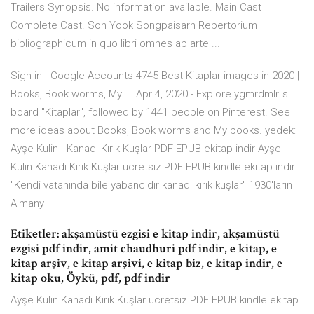
Trailers Synopsis. No information available. Main Cast
Complete Cast. Son Yook Songpaisarn Repertorium
bibliographicum in quo libri omnes ab arte ...
Sign in - Google Accounts 4745 Best Kitaplar images in 2020 |
Books, Book worms, My ... Apr 4, 2020 - Explore ygmrdmlri's
board "Kitaplar", followed by 1441 people on Pinterest. See
more ideas about Books, Book worms and My books. yedek:
Ayşe Kulin - Kanadı Kırık Kuşlar PDF EPUB ekitap indir Ayşe
Kulin Kanadı Kırık Kuşlar ücretsiz PDF EPUB kindle ekitap indir
"Kendi vatanında bile yabancıdır kanadı kırık kuşlar" 1930'ların
Almany
Etiketler: akşamüstü ezgisi e kitap indir, akşamüstü
ezgisi pdf indir, amit chaudhuri pdf indir, e kitap, e
kitap arşiv, e kitap arşivi, e kitap biz, e kitap indir, e
kitap oku, Öykü, pdf, pdf indir
Ayşe Kulin Kanadı Kırık Kuşlar ücretsiz PDF EPUB kindle ekitap