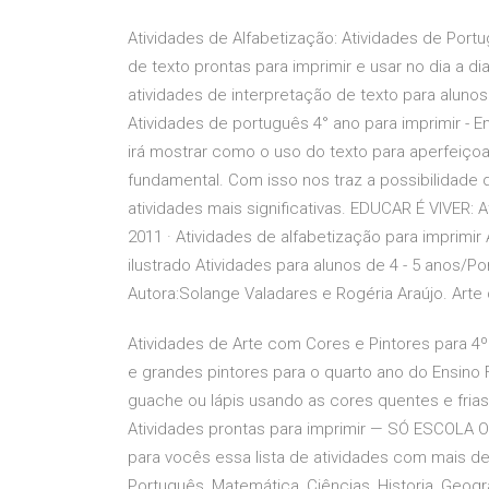
Atividades de Alfabetização: Atividades de Port
de texto prontas para imprimir e usar no dia a d
atividades de interpretação de texto para aluno
Atividades de português 4° ano para imprimir - En
irá mostrar como o uso do texto para aperfeiçoar
fundamental. Com isso nos traz a possibilidade 
atividades mais significativas. EDUCAR É VIVER: 
2011 · Atividades de alfabetização para imprimir
ilustrado Atividades para alunos de 4 - 5 anos/P
Autora:Solange Valadares e Rogéria Araújo. Arte 
Atividades de Arte com Cores e Pintores para 4º 
e grandes pintores para o quarto ano do Ensino 
guache ou lápis usando as cores quentes e frias,
Atividades prontas para imprimir — SÓ ESCOL
para vocês essa lista de atividades com mais de 
Português, Matemática, Ciências, Historia, Geograf