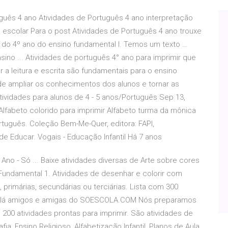
uguês 4 ano Atividades de Português 4 ano interpretação
ia escolar Para o post Atividades de Português 4 ano trouxe
s do 4º ano do ensino fundamental I. Temos um texto …
sino ... Atividades de português 4° ano para imprimir que
 a leitura e escrita são fundamentais para o ensino
de ampliar os conhecimentos dos alunos e tornar as
Atividades para alunos de 4 - 5 anos/Português Sep 13,
 Alfabeto colorido para imprimir Alfabeto turma da mônica
ortuguês. Coleção Bem-Me-Quer, editora: FAPI,
de Educar. Vogais - Educação Infantil Há 7 anos
Ano - Só ... Baixe atividades diversas de Arte sobre cores
Fundamental 1. Atividades de desenhar e colorir com
 primárias, secundárias ou terciárias. Lista com 300
A Olá amigos e amigas do SOESCOLA.COM Nós preparamos
200 atividades prontas para imprimir. São atividades de
ia, Ensino Religioso, Alfabetização Infantil, Planos de Aula,