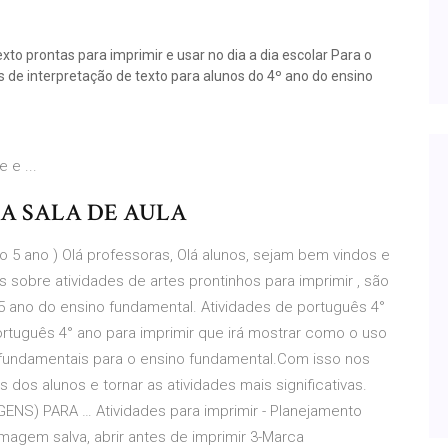
to prontas para imprimir e usar no dia a dia escolar Para o
s de interpretação de texto para alunos do 4º ano do ensino
 e ...
S DA SALA DE AULA
ao 5 ano ) Olá professoras, Olá alunos, sejam bem vindos e
obre atividades de artes prontinhos para imprimir , são
 ano do ensino fundamental. Atividades de português 4°
rtuguês 4° ano para imprimir que irá mostrar como o uso
ão fundamentais para o ensino fundamental.Com isso nos
 dos alunos e tornar as atividades mais significativas.
S) PARA … Atividades para imprimir - Planejamento
-Imagem salva, abrir antes de imprimir 3-Marca