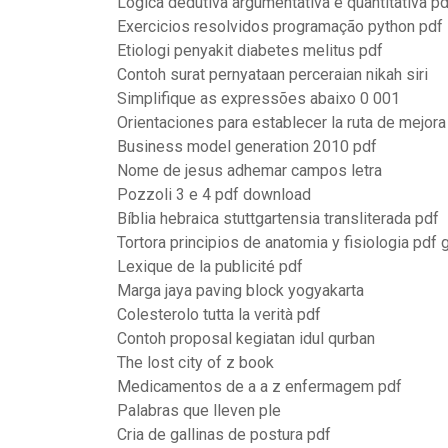
Lógica dedutiva argumentativa e quantitativa pd
Exercicios resolvidos programação python pdf
Etiologi penyakit diabetes melitus pdf
Contoh surat pernyataan perceraian nikah siri
Simplifique as expressões abaixo 0 001
Orientaciones para establecer la ruta de mejor
Business model generation 2010 pdf
Nome de jesus adhemar campos letra
Pozzoli 3 e 4 pdf download
Bíblia hebraica stuttgartensia transliterada pdf
Tortora principios de anatomia y fisiologia pdf g
Lexique de la publicité pdf
Marga jaya paving block yogyakarta
Colesterolo tutta la verità pdf
Contoh proposal kegiatan idul qurban
The lost city of z book
Medicamentos de a a z enfermagem pdf
Palabras que lleven ple
Cria de gallinas de postura pdf