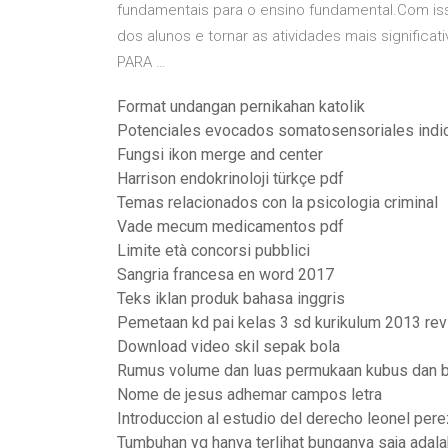
fundamentais para o ensino fundamental.Com iss
dos alunos e tornar as atividades mais signif
PARA …
Format undangan pernikahan katolik
Potenciales evocados somatosensoriales indi
Fungsi ikon merge and center
Harrison endokrinoloji türkçe pdf
Temas relacionados con la psicologia criminal
Vade mecum medicamentos pdf
Limite età concorsi pubblici
Sangria francesa en word 2017
Teks iklan produk bahasa inggris
Pemetaan kd pai kelas 3 sd kurikulum 2013 rev
Download video skil sepak bola
Rumus volume dan luas permukaan kubus dan 
Nome de jesus adhemar campos letra
Introduccion al estudio del derecho leonel pere
Tumbuhan yg hanya terlihat bunganya saja adala