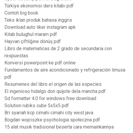
Türkiye ekonomisi ders kitabı pdf
Contoh big book
Teks iklan produk bahasa inggris
Download auto liker instagram apk
Kitab bulughul maram pdf
Hayvan çiftliğine dönüş pdf
Libro de matematicas de 2 grado de secundaria con
respuestas
Konversi powerpoint ke pdf online
Fundamentos de aire acondicionado y refrigeración limusa
pdf
Resumenes del libro el origen de las especies
El ingenioso hidalgo don quijote dela mancha pdf
Sd formatter 4.0 for windows free download
Solution rubiks cube 5x5x5 pdf
Bri syariah kcp cimahi cimahi city west java
Bogdan wojciszke psychologia społeczna pdf
15 alat musik tradisional beserta cara memainkannya