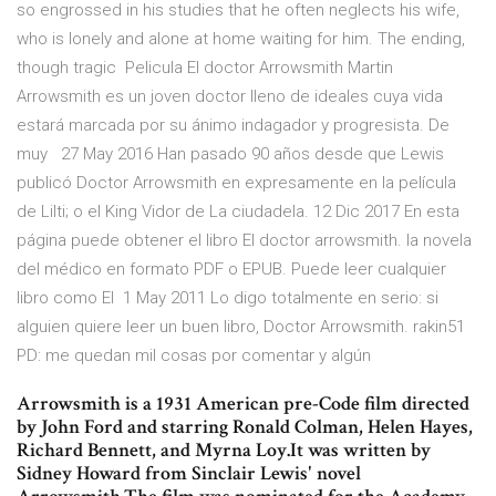
so engrossed in his studies that he often neglects his wife,
who is lonely and alone at home waiting for him. The ending,
though tragic Pelicula El doctor Arrowsmith Martin
Arrowsmith es un joven doctor lleno de ideales cuya vida
estará marcada por su ánimo indagador y progresista. De
muy 27 May 2016 Han pasado 90 años desde que Lewis
publicó Doctor Arrowsmith en expresamente en la película
de Lilti; o el King Vidor de La ciudadela. 12 Dic 2017 En esta
página puede obtener el libro El doctor arrowsmith. la novela
del médico en formato PDF o EPUB. Puede leer cualquier
libro como El 1 May 2011 Lo digo totalmente en serio: si
alguien quiere leer un buen libro, Doctor Arrowsmith. rakin51
PD: me quedan mil cosas por comentar y algún
Arrowsmith is a 1931 American pre-Code film directed
by John Ford and starring Ronald Colman, Helen Hayes,
Richard Bennett, and Myrna Loy.It was written by
Sidney Howard from Sinclair Lewis' novel