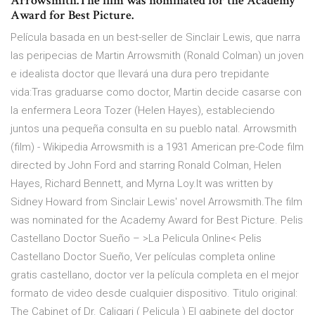
Arrowsmith.The film was nominated for the Academy
Award for Best Picture.
Película basada en un best-seller de Sinclair Lewis, que narra
las peripecias de Martin Arrowsmith (Ronald Colman) un joven
e idealista doctor que llevará una dura pero trepidante
vida:Tras graduarse como doctor, Martin decide casarse con
la enfermera Leora Tozer (Helen Hayes), estableciendo
juntos una pequeña consulta en su pueblo natal. Arrowsmith
(film) - Wikipedia Arrowsmith is a 1931 American pre-Code film
directed by John Ford and starring Ronald Colman, Helen
Hayes, Richard Bennett, and Myrna Loy.It was written by
Sidney Howard from Sinclair Lewis' novel Arrowsmith.The film
was nominated for the Academy Award for Best Picture. Pelis
Castellano Doctor Sueño – >La Pelicula Online< Pelis
Castellano Doctor Sueño, Ver películas completa online
gratis castellano, doctor ver la película completa en el mejor
formato de video desde cualquier dispositivo. Titulo original:
The Cabinet of Dr. Caligari ( Pelicula ) El gabinete del doctor